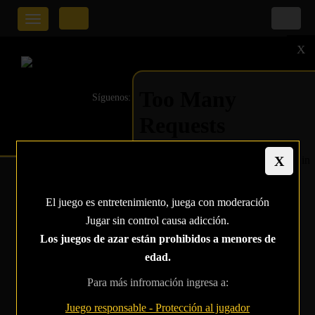
Toggle
navigation
X
Síguenos:
TONY G DICE QUE EL
El juego es entretenimiento, juega con moderación
PÓQUER DEBERÍA
Jugar sin control causa adicción.
ENSEÑARSE EN LAS
Los juegos de azar están prohibidos a menores de
edad.
ESCUELAS JUNTO
Para más infromación ingresa a:
CON EL AJEDREZ.
Juego responsable - Protección al jugador