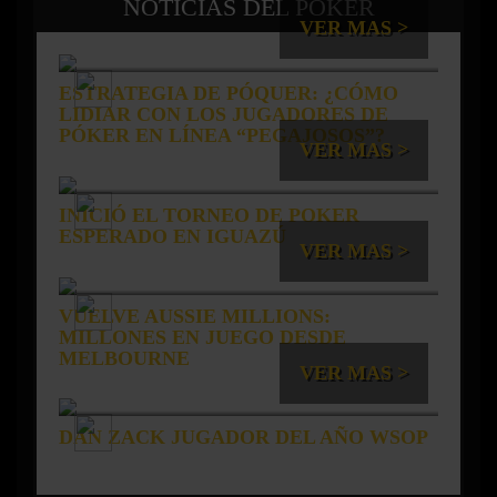
NOTICIAS DEL PÓKER
VER MAS >
ESTRATEGIA DE PÓQUER: ¿CÓMO
LIDIAR CON LOS JUGADORES DE
PÓKER EN LÍNEA “PEGAJOSOS”?
VER MAS >
INICIÓ EL TORNEO DE POKER
ESPERADO EN IGUAZÚ
VER MAS >
VUELVE AUSSIE MILLIONS:
MILLONES EN JUEGO DESDE
MELBOURNE
VER MAS >
DAN ZACK JUGADOR DEL AÑO WSOP