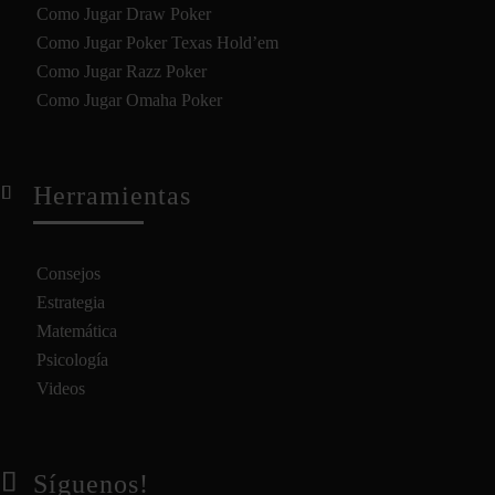
Como Jugar Draw Poker
Como Jugar Poker Texas Hold’em
Como Jugar Razz Poker
Como Jugar Omaha Poker
Herramientas
Consejos
Estrategia
Matemática
Psicología
Videos
Síguenos!