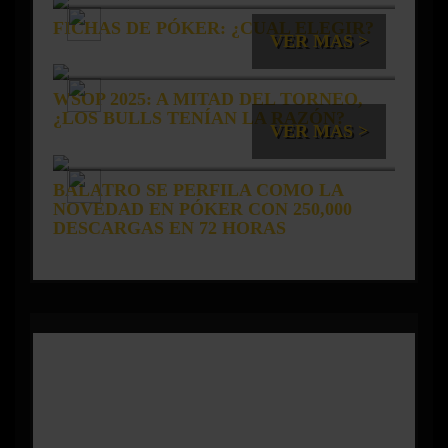
FICHAS DE PÓKER: ¿CUAL ELEGIR?
VER MAS >
WSOP 2025: A MITAD DEL TORNEO,
¿LOS BULLS TENÍAN LA RAZÓN?
VER MAS >
BALATRO SE PERFILA COMO LA
NOVEDAD EN PÓKER CON 250,000
DESCARGAS EN 72 HORAS