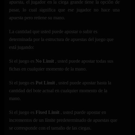
apuesta, el jugador en la ciega grande tiene la opción de
pasar, lo cual significa que ese jugador no hace una
apuesta pero retiene su mano.
La cantidad que usted puede apostar o subir es
determinada por la estructura de apuestas del juego que
está jugando:
Si el juego es
No Limit
, usted puede apostar todas sus
fichas en cualquier momento de la mano.
Si el juego es
Pot Limit
, usted puede apostar hasta la
cantidad del bote actual en cualquier momento de la
mano.
Si el juego es
Fixed Limit
, usted puede apostar en
incrementos de un límite predeterminado de apuestas que
se corresponde con el tamaño de las ciegas.