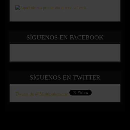
SÍGUENOS EN FACEBOOK
SÍGUENOS EN TWITTER
Tweets de @Multipokerserie