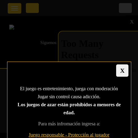
Toggle
navigation
X
Síguenos:
COMO JUGAR DRAW
El juego es entretenimiento, juega con moderación
POKER – 5 – CARD
Jugar sin control causa adicción.
DRAW
Los juegos de azar están prohibidos a menores de
edad.
Home
Como Jugar Draw Poker – 5 – Card Draw
Para más infromación ingresa a:
Juego responsable - Protección al jugador