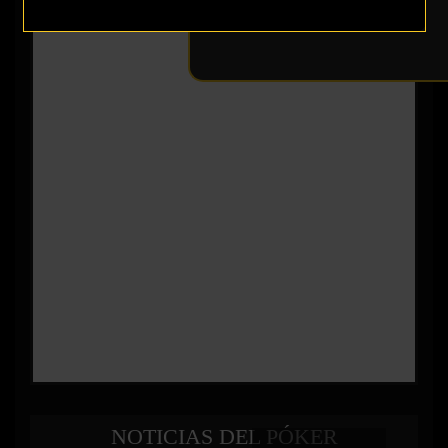
NOTICIAS DEL PÓKER