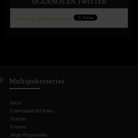
SÍGUENOS EN TWITTER
Tweets de @Multipokerserie
Multipokerseries
Inicio
Universidad del Poker
Noticias
Eventos
Juego Responsable