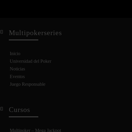
Multipokerseries
Inicio
Universidad del Poker
Noticias
Eventos
Juego Responsable
Cursos
Multipoker – Mega Jackpot