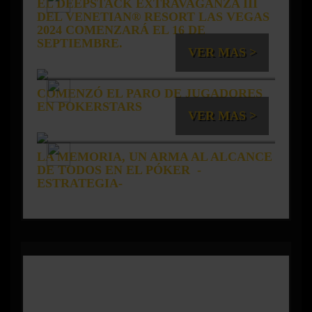
EL DEEPSTACK EXTRAVAGANZA III
DEL VENETIAN® RESORT LAS VEGAS
2024 COMENZARÁ EL 16 DE
SEPTIEMBRE.
VER MAS >
COMENZÓ EL PARO DE JUGADORES
EN POKERSTARS
VER MAS >
LA MEMORIA, UN ARMA AL ALCANCE
DE TODOS EN EL PÓKER -
ESTRATEGIA-