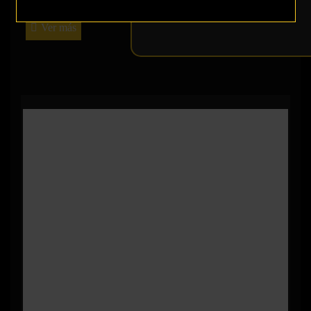
Ver más