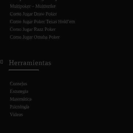
Multipoker – Multistrike
Como Jugar Draw Poker
Como Jugar Poker Texas Hold’em
Como Jugar Razz Poker
Como Jugar Omaha Poker
Herramientas
Consejos
Estrategia
Matemática
Psicología
Videos