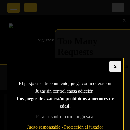
Toggle
navigation
X
Síguenos:
VIDEOS
El juego es entretenimiento, juega con moderación
Jugar sin control causa adicción.
Los juegos de azar están prohibidos a menores de
edad.
Para más infromación ingresa a:
COMO JUGAR JOTAS O
Juego responsable - Protección al jugador
MEJORES