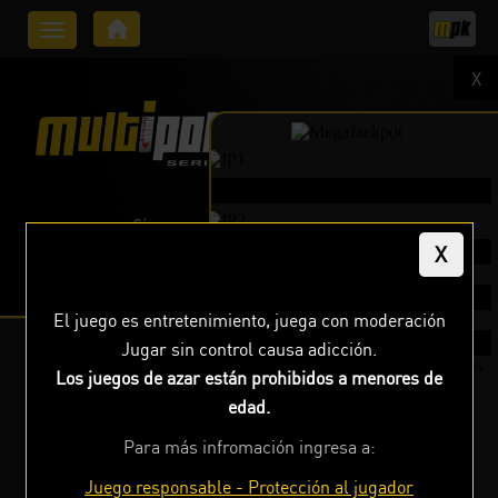
Toggle
navigation
X
Síguenos:
El juego es entretenimiento, juega con moderación
Jugar sin control causa adicción.
CUANDO NO JUGAR
Los juegos de azar están prohibidos a menores de
LENTO -ESTRATEGIA
edad.
Para más infromación ingresa a:
DE PÓKER-
Juego responsable - Protección al jugador