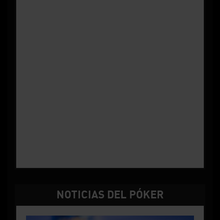
NOTICIAS DEL PÓKER