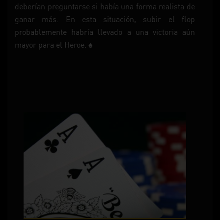
deberían preguntarse si había una forma realista de
ganar más. En esta situación, subir el flop
probablemente habría llevado a una victoria aún
mayor para el Heroe. ♠