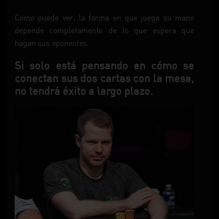
Como puede ver, la forma en que juega su mano
depende completamente de lo que espera que
hagan sus oponentes.
Si solo está pensando en cómo se
conectan sus dos cartas con la mesa,
no tendrá éxito a largo plazo.