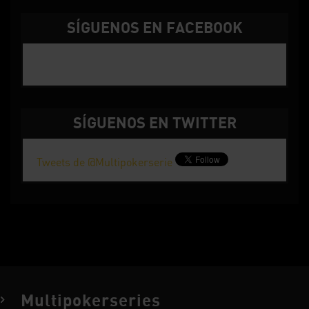
SÍGUENOS EN FACEBOOK
SÍGUENOS EN TWITTER
Tweets de @Multipokerserie
Multipokerseries