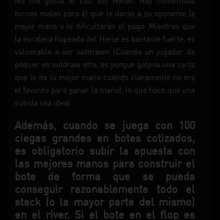
No me gusta el call del Heroe. Hay numerosos
turnos malos para él que le darán a su oponente la
mejor mano o le dificultarán el pago. Mientras que
la escalera flopeada del Heroe es bastante fuerte, es
vulnerable a ser outdrawn (Cuando un jugador de
póquer en outdraw otro, es porque golpea una carta
que le da la mejor mano cuando claramente no era
el favorito para ganar la mano), lo que hace que una
subida sea ideal.
Además, cuando se juega con 100
ciegas grandes en botes cotizados,
es obligatorio subir la apuesta con
las mejores manos para construir el
bote de forma que se pueda
conseguir razonablemente todo el
stack (o la mayor parte del mismo)
en el river. Si el bote en el flop es