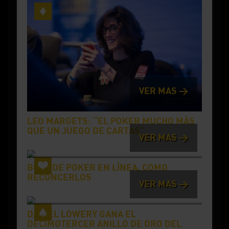
VER MAS >
LEO MARGETS: “EL POKER MUCHO MÁS
QUE UN JUEGO DE CARTAS”
VER MAS >
BOTS DE POKER EN LÍNEA, COMO
RECONCERLOS
VER MAS >
DANIEL LOWERY GANA EL
DECIMOTERCER ANILLO DE ORO DEL