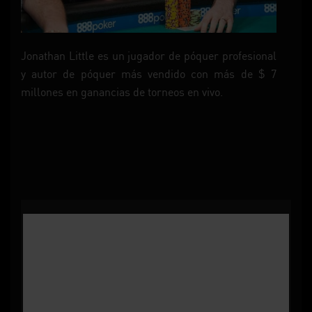
Jonathan Little es un jugador de póquer profesional
y autor de póquer más vendido con más de $ 7
millones en ganancias de torneos en vivo.