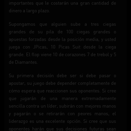
importantes que le costarán una gran cantidad de
dinero a largo plazo.
Supongamos que alguien sube a tres ciegas
grandes de su pila de 100 ciegas grandes o
apuestas forzadas desde la posición media, y usted
juega con JPicas, 10 Picas Suit desde la ciega
grande. El flop viene 10 de corazones 7 de trebol y 5
de Diamantes.
Su primera decisión debe ser si debe pasar o
apostar, su juego debe depender completamente de
cómo espera que reaccionen sus oponentes. Si cree
que jugarán de una manera extremadamente
sencilla contra un líder, subirán con mejores manos
y pagarán o se retirarán con peores manos, el
liderazgo es una excelente opción. Si cree que sus
oponentes harán que sus decisiones futuras sean