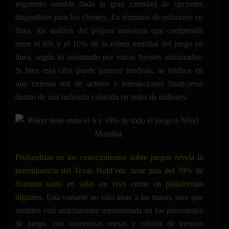
segmento notable dada la gran cantidad de opciones
disponibles para los clientes. En términos de esfuerzos en
línea, los análisis del póquer muestran que comprende
entre el 6% y el 10% de la esfera mundial del juego en
línea, según lo informado por varias fuentes autorizadas;
Si bien esta cifra puede parecer modesta, se traduce en
una extensa red de actores e interacciones financieras
dentro de una industria valorada en miles de millones.
Profundizar en los conocimientos sobre juegos revela la
preeminencia del Texas Hold’em: tiene más del 70% de
dominio tanto en salas en vivo como en plataformas
digitales.
Esta variante no sólo atrae a las masas, sino que
también está ampliamente representada en los porcentajes
de juego, con numerosas mesas y ofertas de torneos