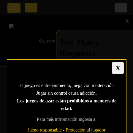
Toggle
navigation
X
Síguenos:
PÓKER TIENE ENTRE
El juego es entretenimiento, juega con moderación
EL 6 Y 10% DE TODO
Jugar sin control causa adicción.
EL JUEGO A NIVEL
Los juegos de azar están prohibidos a menores de
edad.
MUNDIAL.
Para más infromación ingresa a:
Home
Juego responsable - Protección al jugador