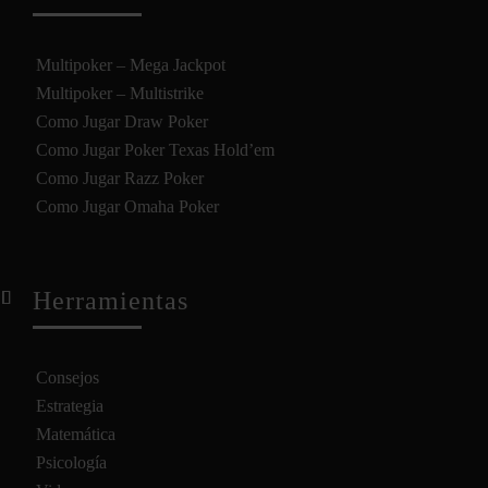
Multipoker – Mega Jackpot
Multipoker – Multistrike
Como Jugar Draw Poker
Como Jugar Poker Texas Hold’em
Como Jugar Razz Poker
Como Jugar Omaha Poker
Herramientas
Consejos
Estrategia
Matemática
Psicología