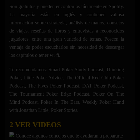
Son gratuitos y pueden encontrarlos fácilmente en Spotify.
La mayoría están en inglés y contienen valiosa
información sobre estrategia, análisis de manos, consejos
de viajes, reseñas de libros y entrevistas a reconocidos
jugadores, entre una gran variedad de temas. Poseen la
ventaja de poder escucharlos sin necesidad de descargar
los capítulos o tener wi-fi.
Te recomendamos: Smart Poker Study Podcast, Thinking
Poker, Little Poker Advice, The Official Red Chip Poker
Podcast, The Fives Poker Podcast, DAT Poker Podcast,
The Tournament Poker Edge Podcast, Poker On The
Mind Podcast, Poker In The Ears, Weekly Poker Hand
with Jonathan Little, Poker Stories.
2 VER VIDEOS