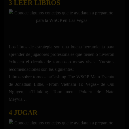
3 LEER LIBROS
Los libros de estrategia son una buena herramienta para
aprender de jugadores profesionales que tienen o tuvieron
éxito en el circuito de torneos o mesas vivas. Nuestras
recomendaciones son las siguientes:
Libros sobre torneos: «Cashing The WSOP Main Event»
de Jonathan Little, «From Vietnam To Vegas» de Qui
Nguyen, «Thinking Tournament Poker» de Nate
Meyvis…
4 JUGAR