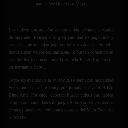
Los videos son una forma entretenida, cómoda y rápida
de aprender. Existen una gran cantidad de jugadores y
escuelas que manejan páginas Web o canal de Youtube
donde suben videos regularmente. Si buscan contenido en
español les recomendamos la escuela Poker Top Pro de
los hermanos Bertoli.
Todos los eventos de la WSOP 2019 serán con modalidad
Freezeout o con 1 re-entry por jornada y usarán el Big
Blind Ante. Por ende, deberían buscar videos que hablen
sobre esas modalidades de juego. Si buscan videos menos
técnicos pueden ver ediciones pasadas del Main Event de
la WSOP.