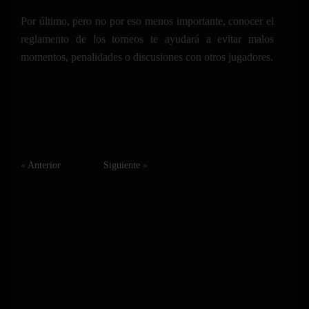
Por último, pero no por eso menos importante, conocer el
reglamento de los torneos te ayudará a evitar malos
momentos, penalidades o discusiones con otros jugadores.
«
Anterior
Siguiente
»