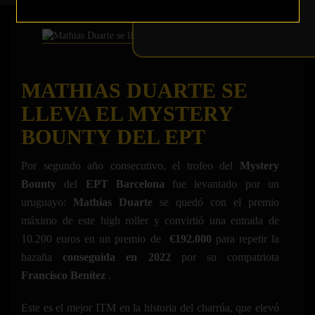
MATHIAS DUARTE SE
LLEVA EL MYSTERY
BOUNTY DEL EPT
Por segundo año consecutivo, el trofeo del
Mystery
Bounty
del
EPT Barcelona
fue levantado por un
uruguayo:
Mathias Duarte
se quedó con el premio
máximo de este high roller y convirtió una entrada de
10.200 euros en un premio de
€192.000
para repetir la
hazaña
conseguida en 2022
por su compatriota
Francisco Benítez
.
Este es el mejor ITM en la historia del charrúa, que elevó