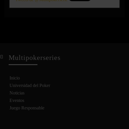
Multipokerseries
Inicio
Universidad del Poker
Noticias
Eventos
Juego Responsable