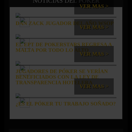
NOTICIAS DEL PÓKER
VER MAS >
DAN ZACK JUGADOR DEL AÑO WSOP
VER MAS >
EL EPT DE POKERSTARS REGRESA A
MALTA POR TODO LO ALTO
VER MAS >
JUGADORES DE PÓKER SE VERÍAN
BENEFICIADOS CON LA LEY DE
TRANSPARENCIA HOTELERA
VER MAS >
¿ES EL PÓKER TU TRABAJO SOÑADO?