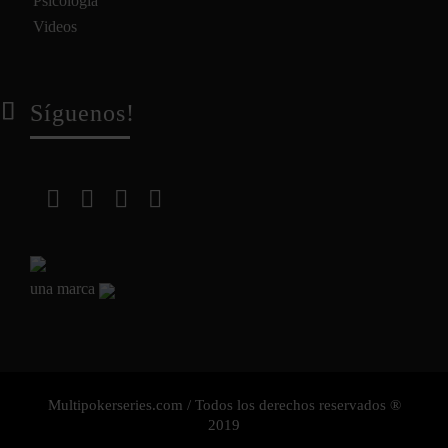
Psicología
Videos
Síguenos!
una marca
Multipokerseries.com / Todos los derechos reservados ®
2019