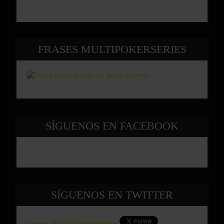
FRASES MULTIPOKERSERIES
SÍGUENOS EN FACEBOOK
SÍGUENOS EN TWITTER
Tweets de @Multipokerserie