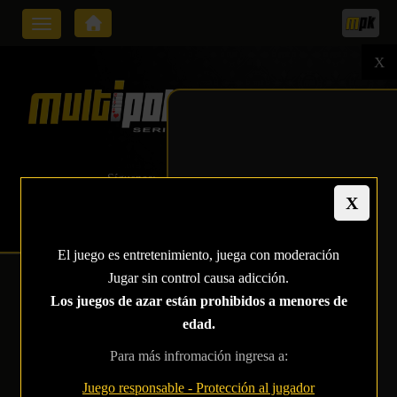
Toggle
navigation
X
Síguenos:
El juego es entretenimiento, juega con moderación
Jugar sin control causa adicción.
PATRICK LANDER
Los juegos de azar están prohibidos a menores de
CONVIERTE UN
edad.
FAROL CON SEIS
Para más infromación ingresa a:
Juego responsable - Protección al jugador