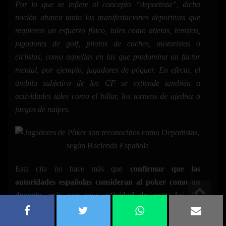
Por lo que se refiere al concepto “deportista”, dicha
noción abarca tanto las manifestaciones deportivas que
requieren un esfuerzo físico, tales como atletas, tenistas,
jugadores de golf, pilotos de coches, motoristas o
ciclistas, como aquellas en las que predomina un factor
mental, por ejemplo, jugadores de póquer. En efecto, el
ámbito subjetivo de los CF se extiende también a
actividades tales como el billar, los torneos de ajedrez o
juegos de naipes.
Esta cita no hace más que
confirmar que las
autoridades españolas consideran al poker como un
deporte, más que una actividad de azar.
Así, las
reacciones de jugadores no se han echo esperar, y ya los
jugadores tanto recreacionales como profesionales