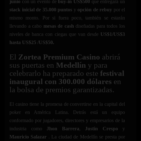
junio
con un evento de
buy-in US$500
que entregará un
stack inicial de 35.000 puntos
y
opción de rebuy
por el
mismo monto. Por si fuera poco, también se estarán
llevando a cabo
mesas de cash
diseñadas para todos los
niveles de banca con ciegas que van desde
US$1/US$3
hasta US$25 /US$50.
El
Zortea Premium Casino
abrirá
sus puertas en
Medellín
y para
celebrarlo ha preparado este
festival
inaugural con 300.000 dólares
en
la bolsa de premios garantizadas.
El casino tiene la promesa de convertirse en la capital del
poker en América Latina. Detrás está un equipo
conformado por jugadores, directores y empresarios de la
industria como
Jhon Barrera
,
Justin Crespo
y
Mauricio Salazar
. La ciudad de Medellín se presta por