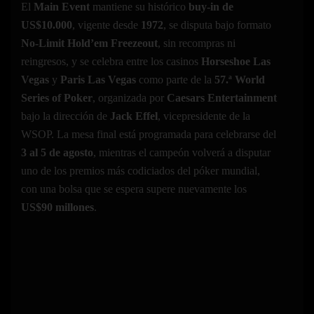
El
Main Event
mantiene su histórico
buy-in de
US$10.000
, vigente desde
1972
, se disputa bajo formato
No-Limit Hold’em Freezeout
, sin recompras ni
reingresos, y se celebra entre los casinos
Horseshoe Las
Vegas
y
Paris Las Vegas
como parte de la
57.ª World
Series of Poker
, organizada por
Caesars Entertainment
bajo la dirección de
Jack Effel
, vicepresidente de la
WSOP. La mesa final está programada para celebrarse del
3 al 5 de agosto
, mientras el campeón volverá a disputar
uno de los premios más codiciados del póker mundial,
con una bolsa que se espera supere nuevamente los
US$90 millones
.