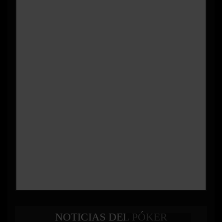
NOTICIAS DEL PÓKER