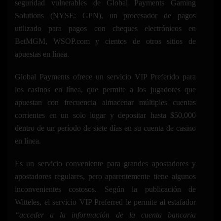
seguridad vulnerables de Global Payments Gaming
Solutions (NYSE: GPN), un procesador de pagos
utilizado para pagos con cheques electrónicos en
BetMGM, WSOP.com y cientos de otros sitios de
apuestas en línea.
Global Payments ofrece un servicio VIP Preferido para
los casinos en línea, que permite a los jugadores que
apuestan con frecuencia almacenar múltiples cuentas
corrientes en un solo lugar y depositar hasta $50,000
dentro de un período de siete días en su cuenta de casino
en línea.
Es un servicio conveniente para grandes apostadores y
apostadores regulares, pero aparentemente tiene algunos
inconvenientes costosos. Según la publicación de
Witteles, el servicio VIP Preferred le permite al estafador
“acceder a la información de la cuenta bancaria