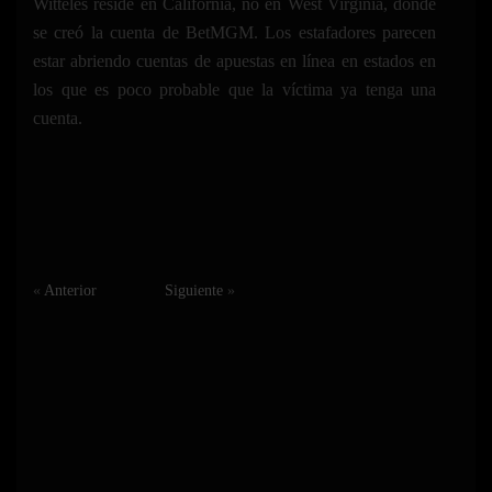
Witteles reside en California, no en West Virginia, donde
se creó la cuenta de BetMGM. Los estafadores parecen
estar abriendo cuentas de apuestas en línea en estados en
los que es poco probable que la víctima ya tenga una
cuenta.
«
Anterior
Siguiente
»