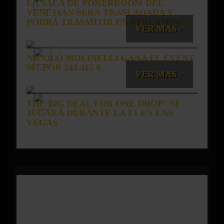
LA SALA DE POKERROOM DEL
VENETIAN SERÁ TRASLADADA Y
PODRÁ TRASMITIR EN STREAMING.
VER MAS >
NICOLO MOLINELLI GANA EL EVENT
#81 POR 243.415 $
VER MAS >
THE BIG DEAL FOR ONE DROP” SE
JUGARÁ DURANTE LA F1 EN LAS
VEGAS