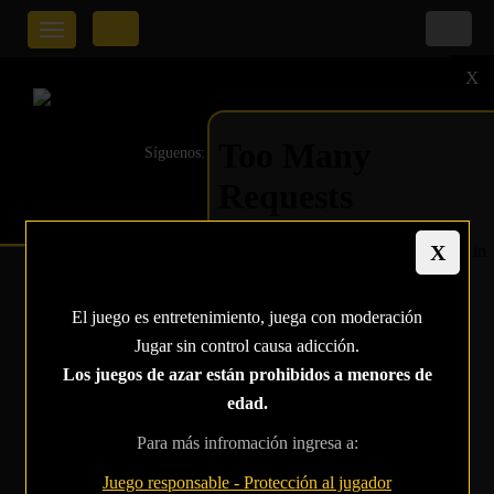
Toggle
navigation
X
Síguenos:
UN HOMBRE GANA
El juego es entretenimiento, juega con moderación
EL LADIES WPT,
Jugar sin control causa adicción.
DAVE HUGHES
Los juegos de azar están prohibidos a menores de
edad.
Home
Para más infromación ingresa a:
Un hombre gana el LADIES WPT, Dave Hughes
Juego responsable - Protección al jugador