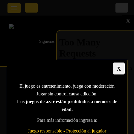
Toggle
navigation
X
Síguenos:
MESA FINAL DEL
El juego es entretenimiento, juega con moderación
LADIES
Jugar sin control causa adicción.
CHAMPIONSHIP DEL
Los juegos de azar están prohibidos a menores de
edad.
WSOP 2025: REINAS
Para más infromación ingresa a:
DEL PÓKER ESTÁN
Juego responsable - Protección al jugador