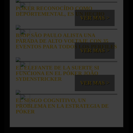
POKER RECONOCÍDO COMO
DEPORTEMENTAL, ES UN HECHO
VER MAS >
BSOP SÃO PAULO ALISTA UNA
PARADA DE ALTO VOLTAJE CON 35
EVENTOS PARA TODOS LOS PERFILES
VER MAS >
EL ELEFANTE DE LA SUERTE SI
FUNCIONA EN EL PÓKER JOÃO
SYDENSTRICKER
VER MAS >
EL SESGO COGNITIVO, UN
PROBLEMA EN LA ESTRATEGIA DE
PÓKER