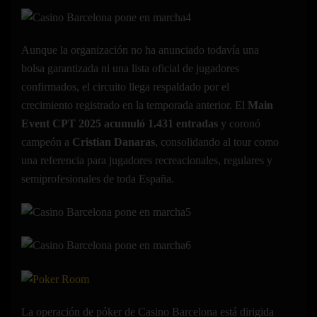
Aunque la organización no ha anunciado todavía una
bolsa garantizada ni una lista oficial de jugadores
confirmados, el circuito llega respaldado por el
crecimiento registrado en la temporada anterior. El
Main
Event CPT 2025 acumuló 1.431 entradas
y coronó
campeón a
Cristian Danaras
, consolidando al tour como
una referencia para jugadores recreacionales, regulares y
semiprofesionales de toda España.
La operación de póker de Casino Barcelona está dirigida