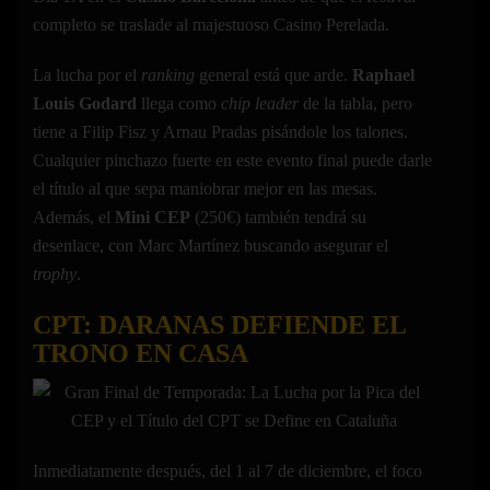
completo se traslade al majestuoso Casino Perelada.
La lucha por el
ranking
general está que arde.
Raphael
Louis Godard
llega como
chip leader
de la tabla, pero
tiene a Filip Fisz y Arnau Pradas pisándole los talones.
Cualquier pinchazo fuerte en este evento final puede darle
el título al que sepa maniobrar mejor en las mesas.
Además, el
Mini CEP
(250€) también tendrá su
desenlace, con Marc Martínez buscando asegurar el
trophy
.
CPT: DARANAS DEFIENDE EL
TRONO EN CASA
Inmediatamente después, del 1 al 7 de diciembre, el foco