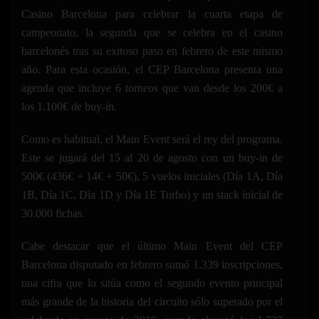
Casino Barcelona para celebrar la cuarta etapa de
campeonato, la segunda que se celebra en el casino
barcelonés tras su exitoso paso en febrero de este mismo
año. Para esta ocasión, el CEP Barcelona presenta una
agenda que incluye 6 torneos que van desde los 200€ a
los 1.100€ de buy-in.
Como es habitual, el Main Event será el rey del programa.
Este se jugará del 15 al 20 de agosto con un buy-in de
500€ (436€ + 14€ + 50€), 5 vuelos iniciales (Día 1A, Día
1B, Día 1C, Día 1D y Día 1E Turbo) y un stack inicial de
30.000 fichas.
Cabe destacar que el último Main Event del CEP
Barcelona disputado en febrero sumó 1.339 inscripciones,
una cifra que lo sitúa como el segundo evento principal
más grande de la historia del circuito sólo superado por el