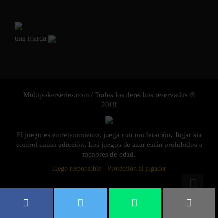
una marca
Multipokerseries.com / Todos los derechos reservados ®
2019
El juego es entretenimiento, juega con moderación, Jugar sin
control causa adicción, Los juegos de azar están prohibidos a
menores de edad.
Juego responsable - Protección al jugador