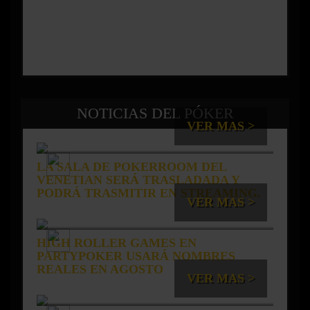
NOTICIAS DEL PÓKER
VER MAS >
LA SALA DE POKERROOM DEL
VENETIAN SERÁ TRASLADADA Y
PODRÁ TRASMITIR EN STREAMING.
VER MAS >
HIGH ROLLER GAMES EN
PARTYPOKER USARÁ NOMBRES
REALES EN AGOSTO
VER MAS >