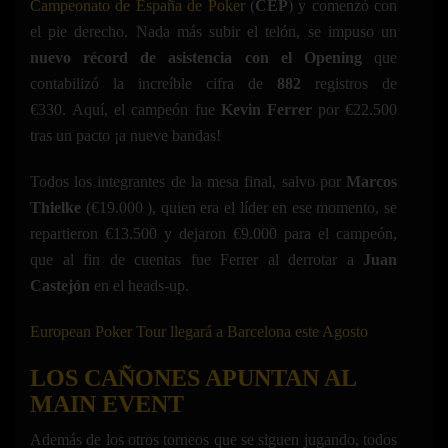
Campeonato de España de Poker
(
CEP
) y comenzó con
el pie derecho. Nada más subir el telón, se impuso un
nuevo récord de asistencia con el Opening
que
contabilizó la increíble cifra de
882
registros de
€330. Aquí, el campeón fue
Kevin Ferrer
por €22.500
tras un pacto ¡a nueve bandas!
Todos los integrantes de la mesa final, salvo por
Marcos
Thielke
(€19.000 ), quien era el líder en ese momento, se
repartieron €13.500 y dejaron €9.000 para el campeón,
que al fin de cuentas fue Ferrer al derrotar a
Juan
Castejón
en el heads-up.
European Poker Tour llegará a Barcelona este Agosto
LOS CAÑONES APUNTAN AL
MAIN EVENT
Además de los otros torneos que se siguen jugando, todos