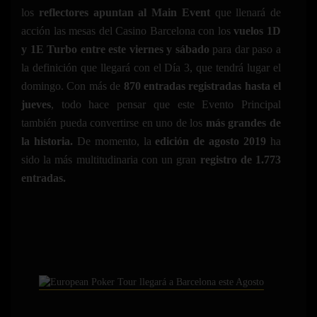
los
reflectores apuntan al Main Event
que llenará de
acción las mesas del Casino Barcelona con los
vuelos 1D
y 1E Turbo entre este viernes y sábado
para dar paso a
la definición que llegará con el Día 3, que tendrá lugar el
domingo. Con más de
870 entradas
registradas hasta el
jueves
, todo hace pensar que este Evento Principal
también pueda convertirse en uno de los
más grandes de
la historia.
De momento, la
edición de agosto 2019
ha
sido la más multitudinaria con un gran
registro de 1.773
entradas.