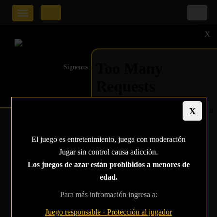
Toggle
navigation
X
Síguenos:
CASINO BARCELONA
El juego es entretenimiento, juega con moderación
PONE EN MARCHA EL
Jugar sin control causa adicción.
CATALUNYA POKER
Los juegos de azar están prohibidos a menores de
edad.
TOUR 2026
Para más infromación ingresa a:
Home
Tag
casino barcelona
Juego responsable - Protección al jugador