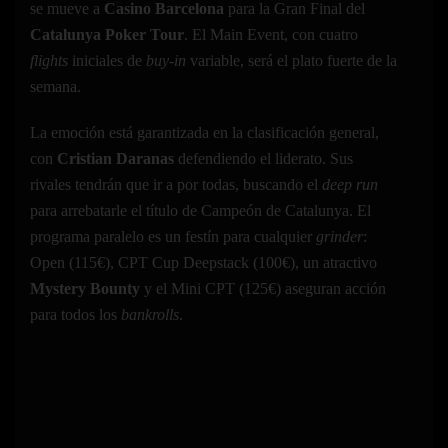
se mueve a
Casino Barcelona
para la Gran Final del
Catalunya Poker Tour
. El Main Event, con cuatro
flights
iniciales de
buy-in
variable, será el plato fuerte de la
semana.
La emoción está garantizada en la clasificación general,
con
Cristian Daranas
defendiendo el liderato. Sus
rivales tendrán que ir a por todas, buscando el
deep run
para arrebatarle el título de Campeón de Catalunya. El
programa paralelo es un festín para cualquier
grinder
:
Open (115€), CPT Cup Deepstack (100€), un atractivo
Mystery Bounty
y el Mini CPT (125€) aseguran acción
para todos los
bankrolls
.