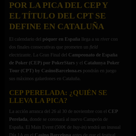
POR LA PICA DEL CEP Y
EL TÍTULO DEL CPT SE
DEFINE EN CATALUÑA
El calendario del
póquer en España
llega a su
river
con
dos finales consecutivas que prometen un
field
electrizante. La Gran Final del
Campeonato de España
de Poker (CEP) por PokerStars
y el
Catalunya Poker
Tour (CPT) by CasinoBarcelona.es
pondrán en juego
sus máximos galardones en Cataluña.
CEP PERELADA: ¿QUIÉN SE
LLEVA LA PICA?
La acción arranca del 26 al 30 de noviembre con el
CEP
Perelada
, donde se coronará al nuevo Campeón de
España. El Main Event (500€ de
buy-in
) tendrá un inusual
Día 1A en el
Casino Barcelona
antes de que el festival