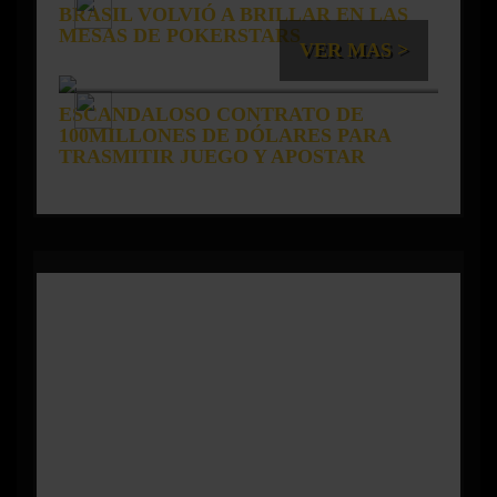
BRASIL VOLVIÓ A BRILLAR EN LAS
MESAS DE POKERSTARS
VER MAS >
ESCANDALOSO CONTRATO DE
100MILLONES DE DÓLARES PARA
TRASMITIR JUEGO Y APOSTAR