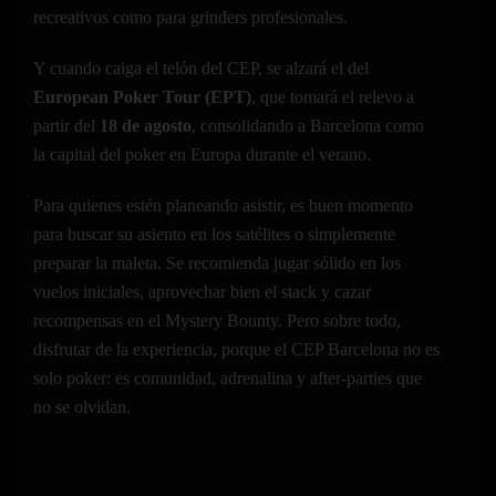
recreativos como para grinders profesionales.
Y cuando caiga el telón del CEP, se alzará el del
European Poker Tour (EPT)
, que tomará el relevo a
partir del
18 de agosto
, consolidando a Barcelona como
la capital del poker en Europa durante el verano.
Para quienes estén planeando asistir, es buen momento
para buscar su asiento en los satélites o simplemente
preparar la maleta. Se recomienda jugar sólido en los
vuelos iniciales, aprovechar bien el stack y cazar
recompensas en el Mystery Bounty. Pero sobre todo,
disfrutar de la experiencia, porque el CEP Barcelona no es
solo poker: es comunidad, adrenalina y after-parties que
no se olvidan.