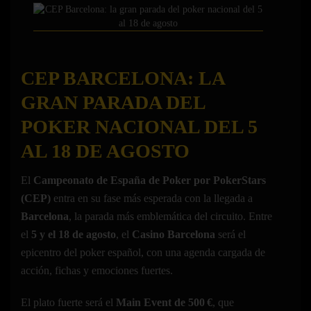
CEP BARCELONA: LA
GRAN PARADA DEL
POKER NACIONAL DEL 5
AL 18 DE AGOSTO
El
Campeonato de España de Poker por PokerStars
(CEP)
entra en su fase más esperada con la llegada a
Barcelona
, la parada más emblemática del circuito. Entre
el
5 y el 18 de agosto
, el
Casino Barcelona
será el
epicentro del poker español, con una agenda cargada de
acción, fichas y emociones fuertes.
El plato fuerte será el
Main Event de 500 €
, que