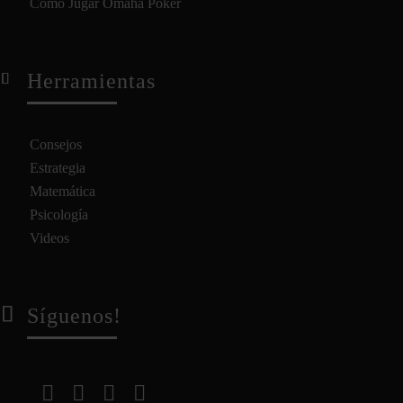
Como Jugar Omaha Poker
Herramientas
Consejos
Estrategia
Matemática
Psicología
Videos
Síguenos!