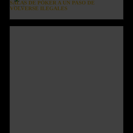
SALAS DE PÓKER A UN PASO DE
VOLVERSE ILEGALES