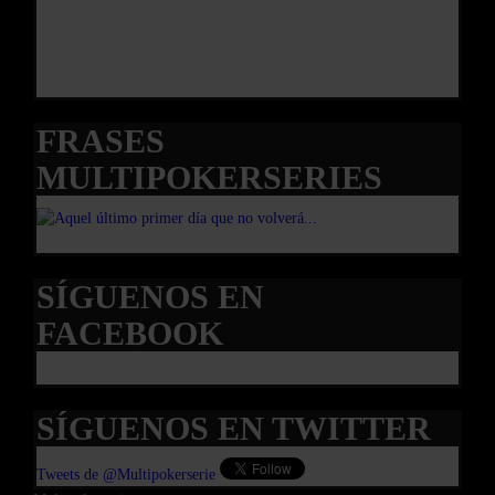
FRASES
MULTIPOKERSERIES
SÍGUENOS EN
FACEBOOK
SÍGUENOS EN TWITTER
Tweets de @Multipokerserie