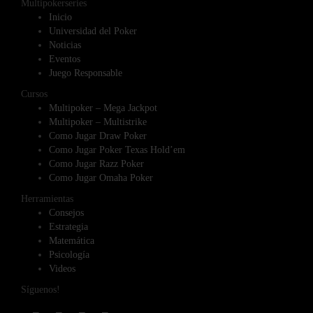
Multipokerseries
Inicio
Universidad del Poker
Noticias
Eventos
Juego Responsable
Cursos
Multipoker – Mega Jackpot
Multipoker – Multistrike
Como Jugar Draw Poker
Como Jugar Poker Texas Hold’em
Como Jugar Razz Poker
Como Jugar Omaha Poker
Herramientas
Consejos
Estrategia
Matemática
Psicología
Videos
Síguenos!