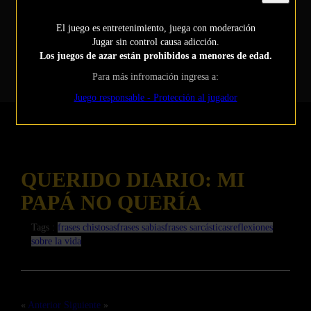
QUERIDO DIARIO: MI
El juego es entretenimiento, juega con moderación
PAPÁ NO QUERÍA
Jugar sin control causa adicción.
Los juegos de azar están prohibidos a menores de edad.
Home
Querido diario: Mi papá no quería
Para más infromación ingresa a:
Juego responsable - Protección al jugador
QUERIDO DIARIO: MI
PAPÁ NO QUERÍA
Tags :
frases chistosas
frases sabias
frases sarcásticas
reflexiones
sobre la vida
«
Anterior
Siguiente
»