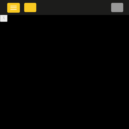
Toggle
navigation
X