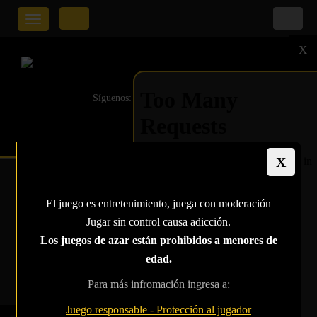
Toggle
navigation
X
Síguenos:
LIV BOEREE, LA
El juego es entretenimiento, juega con moderación
ASTROFÍSICA DEL
Jugar sin control causa adicción.
PÓKER
Los juegos de azar están prohibidos a menores de
edad.
Home
Liv Boeree, la astrofísica del póker
Para más infromación ingresa a:
Juego responsable - Protección al jugador