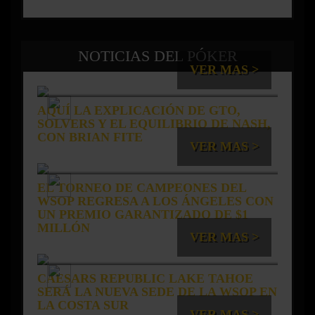
NOTICIAS DEL PÓKER
VER MAS >
AQUÍ LA EXPLICACIÓN DE GTO,
SOLVERS Y EL EQUILIBRIO DE NASH,
CON BRIAN FITE
VER MAS >
EL TORNEO DE CAMPEONES DEL
WSOP REGRESA A LOS ÁNGELES CON
UN PREMIO GARANTIZADO DE $1
MILLÓN
VER MAS >
CAESARS REPUBLIC LAKE TAHOE
SERÁ LA NUEVA SEDE DE LA WSOP EN
LA COSTA SUR
VER MAS >