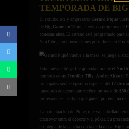
TEMPORADA DE BIG
El exfutbolista y empresario
Gerard Piqué
vuelv
de
Big Game on Tour
, el exitoso programa de
P
apuestas altas. El estreno está programado para e
YouTube, con transmisiones posteriores en Fox S
Esta nueva entrega fue grabada durante el
North
nombres como
Jennifer Tilly
,
Andre Akkari
,
S
principales será el episodio especial del
17 de m
jugadores amateurs que reciben un stack de
$50.
profesionales. Todo lo que ganen por encima del b
La participación de Piqué, que ya ha brillado en
crossover entre el deporte y el póker. Su presenc
estrategia de la cancha con la de la mesa. Big Ga