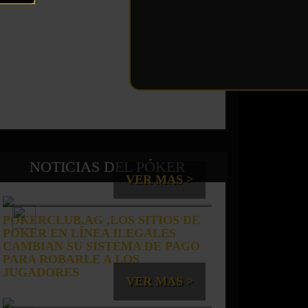
NOTICIAS DEL PÓKER
VER MAS >
POKERCLUB.AG ,LOS SITIOS DE
POKER EN LÍNEA ILEGALES
CAMBIAN SU SISTEMA DE PAGO
PARA ROBARLE A LOS
JUGADORES
VER MAS >