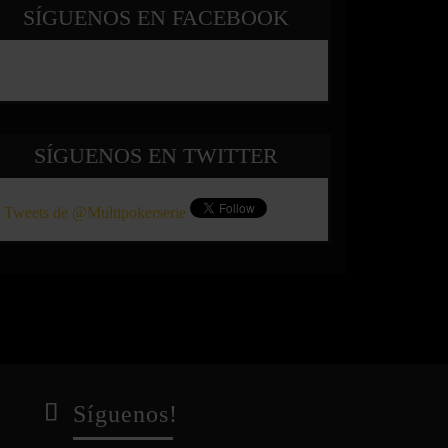
SÍGUENOS EN FACEBOOK
SÍGUENOS EN TWITTER
Tweets de @Multipokerserie
Síguenos!