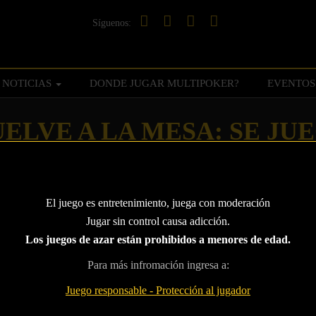
Síguenos:
NOTICIAS
DONDE JUGAR MULTIPOKER?
EVENTOS
ELVE A LA MESA: SE JUE
PORADA DE BIG GAME O
ega el stack en la segunda temporada de Big Game on Tour
El juego es entretenimiento, juega con moderación
Jugar sin control causa adicción.
Los juegos de azar están prohibidos a menores de edad.
Para más infromación ingresa a:
VE A LA MESA: SE
Juego responsable - Protección al jugador
 LA SEGUNDA