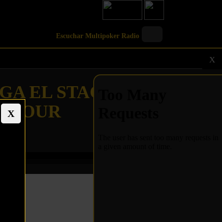
Escuchar Multipoker Radio
X
GA EL STACK EN
N TOUR