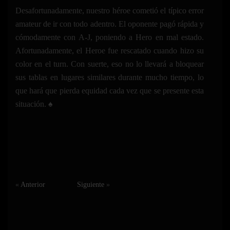
Desafortunadamente, nuestro héroe cometió el típico error
amateur de ir con todo adentro. El oponente pagó rápida y
cómodamente con A-J, poniendo a Hero en mal estado.
Afortunadamente, el Heroe fue rescatado cuando hizo su
color en el turn. Con suerte, eso no lo llevará a bloquear
sus tablas en lugares similares durante mucho tiempo, lo
que hará que pierda equidad cada vez que se presente esta
situación. ♠
«
Anterior
Siguiente
»