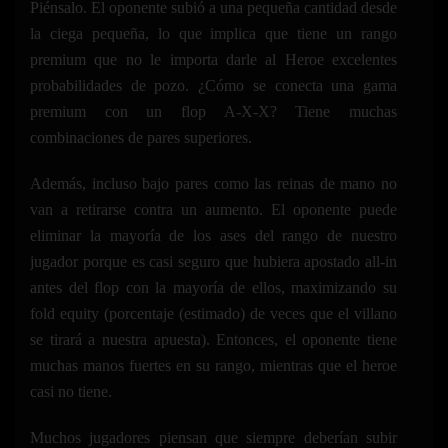
Piénsalo. El oponente subió a una pequeña cantidad desde
la ciega pequeña, lo que implica que tiene un rango
premium que no le importa darle al Heroe excelentes
probabilidades de pozo. ¿Cómo se conecta una gama
premium con un flop A-X-X? Tiene muchas
combinaciones de pares superiores.
Además, incluso bajo pares como las reinas de mano no
van a retirarse contra un aumento. El oponente puede
eliminar la mayoría de los ases del rango de nuestro
jugador porque es casi seguro que hubiera apostado all-in
antes del flop con la mayoría de ellos, maximizando su
fold equity (porcentaje (estimado) de veces que el villano
se tirará a nuestra apuesta). Entonces, el oponente tiene
muchas manos fuertes en su rango, mientras que el heroe
casi no tiene.
Muchos jugadores piensan que siempre deberían subir