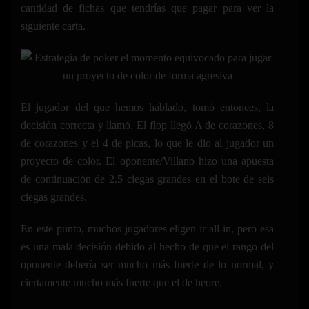
cantidad de fichas que tendrías que pagar para ver la
siguiente carta.
El jugador del que hemos hablado, tomó entonces, la
decisión correcta y llamó. El flop llegó A de corazones, 8
de corazones y el 4 de picas, lo que le dio al jugador un
proyecto de color. El oponente/Villano hizo una apuesta
de continuación de 2.5 ciegas grandes en el bote de seis
ciegas grandes.
En este punto, muchos jugadores eligen ir all-in, pero esa
es una mala decisión debido al hecho de que el rango del
oponente debería ser mucho más fuerte de lo normal, y
ciertamente mucho más fuerte que el de heore.