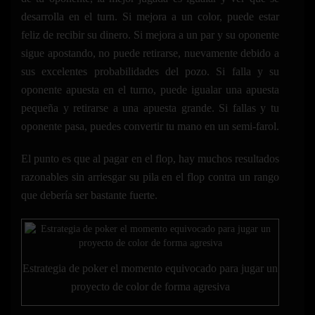
desarrolla en el turn. Si mejora a un color, puede estar
feliz de recibir su dinero. Si mejora a un par y su oponente
sigue apostando, no puede retirarse, nuevamente debido a
sus excelentes probabilidades del pozo. Si falla y su
oponente apuesta en el turno, puede igualar una apuesta
pequeña y retirarse a una apuesta grande. Si fallas y tu
oponente pasa, puedes convertir tu mano en un semi-farol.
El punto es que al pagar en el flop, hay muchos resultados
razonables sin arriesgar su pila en el flop contra un rango
que debería ser bastante fuerte.
Estrategia de poker el momento equivocado para jugar un
proyecto de color de forma agresiva