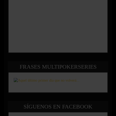
FRASES MULTIPOKERSERIES
SÍGUENOS EN FACEBOOK