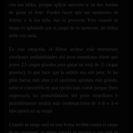
con sus tablas, porque aplicar agresión te da dos formas
de ganar el bote. Puedes hacer que tus oponentes se
retiren, o si eso falla, haz tu proyecto. Pero cuando tu
rango es aplastado por el rango de tu oponente, no debes
subir con nada.
En esta situación, el Heroe incluso está obteniendo
excelentes probabilidades del pozo inmediatas (tiene que
poner 2.5 ciegas grandes para ganar un total de 11 ciegas
grandes), lo que hace que la subida sea aún peor. Si las
pilas fueran más altas y el oponente apostara más grande,
subir se convertiría en una opción más viable porque Hero
empeoraría las probabilidades del pozo inmediatas y
probablemente tendría más combinaciones de A-8 o A-4
(dos pares) en su rango.
Cuando tu rango está en una forma terrible contra el rango
de tu oponente, la mejor jugada es igualar y ver qué se