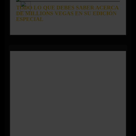
TODO LO QUE DEBES SABER ACERCA
DE MILLIONS VEGAS EN SU EDICIÓN
ESPECIAL