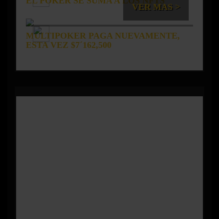
EL PÓKER SE SUMA A LOS NFTS
VER MAS >
MULTIPOKER PAGA NUEVAMENTE,
ESTA VEZ $7´162,500