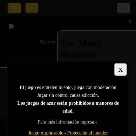
Toggle
navigation
X
Síguenos:
EL WPT RETIRA SU
El juego es entretenimiento, juega con moderación
MARCA DEEPSTACKS
Jugar sin control causa adicción.
Los juegos de azar están prohibidos a menores de
Home
El WPT retira su marca deepstacks
edad.
Para más infromación ingresa a:
Juego responsable - Protección al jugador