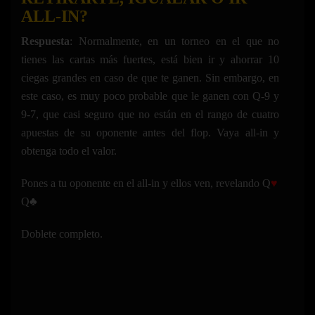
ALL-IN?
Respuesta
: Normalmente, en un torneo en el que no
tienes las cartas más fuertes, está bien ir y ahorrar 10
ciegas grandes en caso de que te ganen. Sin embargo, en
este caso, es muy poco probable que le ganen con Q-9 y
9-7, que casi seguro que no están en el rango de cuatro
apuestas de su oponente antes del flop. Vaya all-in y
obtenga todo el valor.
Pones a tu oponente en el all-in y ellos ven, revelando Q
♥
Q♣
Doblete completo.