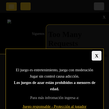
Toggle
navigation
X
Síguenos:
¿DEBERÍAS JUGAR A
El juego es entretenimiento, juega con moderación
FUEGO LENTO UN
Jugar sin control causa adicción.
SET? ESTRATEGIA DE
Los juegos de azar están prohibidos a menores de
edad.
PÓKER
Para más infromación ingresa a:
Home
Juego responsable - Protección al jugador