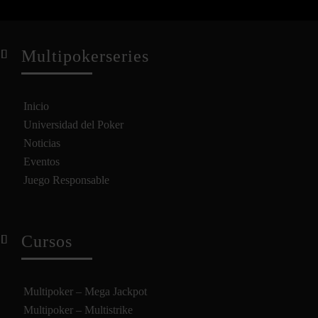
Multipokerseries
Inicio
Universidad del Poker
Noticias
Eventos
Juego Responsable
Cursos
Multipoker – Mega Jackpot
Multipoker – Multistrike