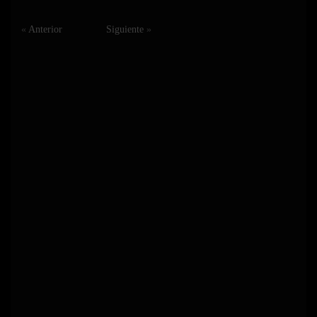
«
Anterior
Siguiente
»