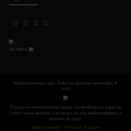
una marca
Multipokerseries.com / Todos los derechos reservados ®
2019
El juego es entretenimiento, juega con moderación, Jugar sin
control causa adicción, Los juegos de azar están prohibidos a
menores de edad.
Juego responsable - Protección al jugador