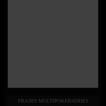
FRASES MULTIPOKERSERIES