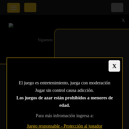
Toggle
navigation
X
Síguenos:
ARRANCA EL MAIN
El juego es entretenimiento, juega con moderación
EVENT WSOP 2025 Y
Jugar sin control causa adicción.
WPT LLEGA A THE
Los juegos de azar están prohibidos a menores de
edad.
LODGE CARD CLUB
Para más infromación ingresa a:
Home
Tag
torneo de póker 2025
Juego responsable - Protección al jugador