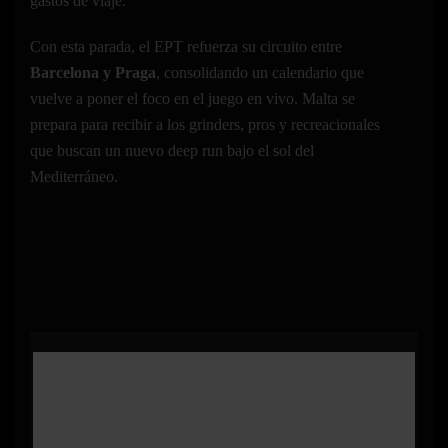
gastos de viaje.
Con esta parada, el EPT refuerza su circuito entre
Barcelona y Praga
, consolidando un calendario que
vuelve a poner el foco en el juego en vivo. Malta se
prepara para recibir a los grinders, pros y recreacionales
que buscan un nuevo deep run bajo el sol del
Mediterráneo.