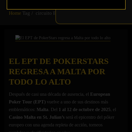
POR TODO LO ALTO
Home
Tag
circuito EPT
EL EPT DE POKERSTARS
REGRESA A MALTA POR
TODO LO ALTO
Después de casi una década de ausencia, el
European
Poker Tour (EPT)
vuelve a uno de sus destinos más
emblemáticos:
Malta
. Del
1 al 12 de octubre de 2025
, el
Casino Malta en St. Julian’s
será el epicentro del póker
europeo con una agenda repleta de acción, torneos