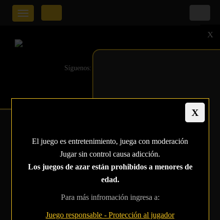
Toggle
navigation
X
Síguenos:
LA POKERGO CUP
El juego es entretenimiento, juega con moderación
2025 INCLUYÓ
Jugar sin control causa adicción.
NUMEROSAS
Los juegos de azar están prohibidos a menores de
edad.
HISTORIAS
Para más infromación ingresa a:
EMOCIONANTES EN
Juego responsable - Protección al jugador