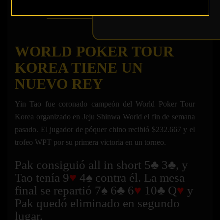
WORLD POKER TOUR
KOREA TIENE UN
NUEVO REY
Yin Tao fue coronado campeón del World Poker Tour
Korea organizado en Jeju Shinwa World el fin de semana
pasado. El jugador de póquer chino recibió $232.667 y el
trofeo WPT por su primera victoria en un torneo.
Pak consiguió all in short 5♣ 3♣, y
Tao tenía 9
♥
4♠ contra él. La mesa
final se repartió 7♠ 6♣ 6
♥
10♣ Q
♥
y
Pak quedó eliminado en segundo
lugar.