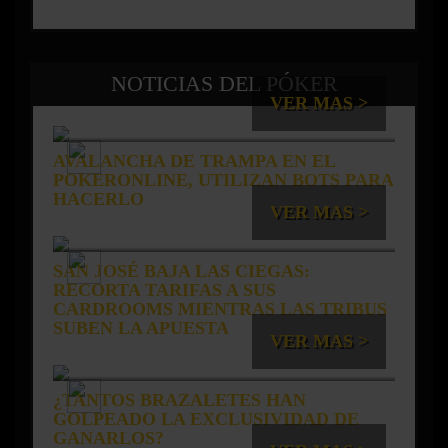
NOTICIAS DEL PÓKER
VER MAS >
AVALANCHA DE TRAMPA EN EL
POKERONLINE, UTILIZAN BOTS PARA
HACERLO
VER MAS >
SAN JOSÉ BAJA LAS CIEGAS:
RECORTA TARIFAS A SUS
CARDROOMS MIENTRAS LAS TRIBUS
SUBEN LA APUESTA
VER MAS >
¿TANTOS BRAZALETES HAN
GOLPEADO LA EXCLUSIVIDAD DE
GANARLOS?