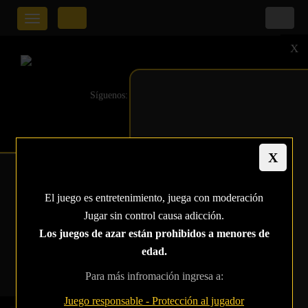
Toggle
navigation
X
Síguenos:
WORLD POKER TOUR
El juego es entretenimiento, juega con moderación
KOREA TIENE UN
Jugar sin control causa adicción.
NUEVO REY
Los juegos de azar están prohibidos a menores de
edad.
Home
World Poker Tour Korea Tiene un nuevo rey
Para más infromación ingresa a:
Juego responsable - Protección al jugador