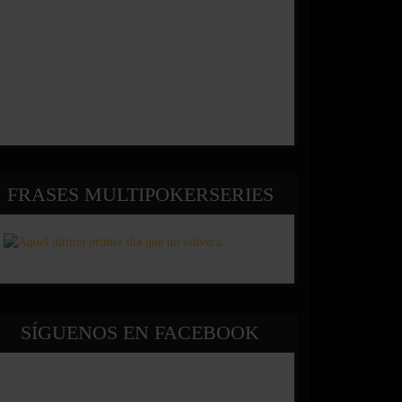
FRASES MULTIPOKERSERIES
SÍGUENOS EN FACEBOOK