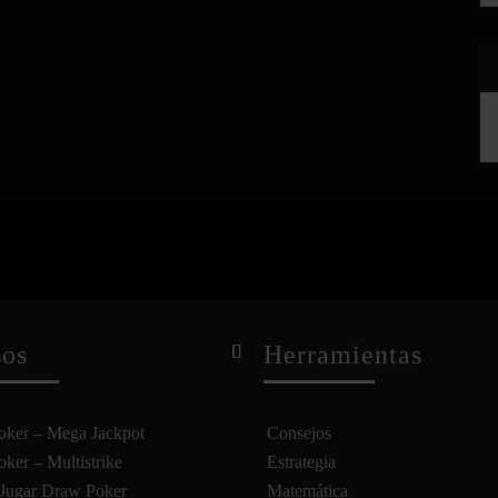
sos
Herramientas
oker – Mega Jackpot
Consejos
oker – Multistrike
Estrategia
Jugar Draw Poker
Matemática