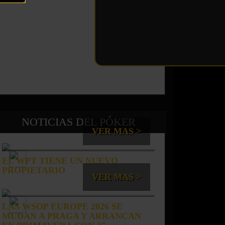
NOTICIAS DEL PÓKER
VER MAS >
EL WPT TIENE UN NUEVO
PROPIETARIO
VER MAS >
LAS WSOP EUROPE 2026 SE
MUDAN A PRAGA Y ARRANCAN