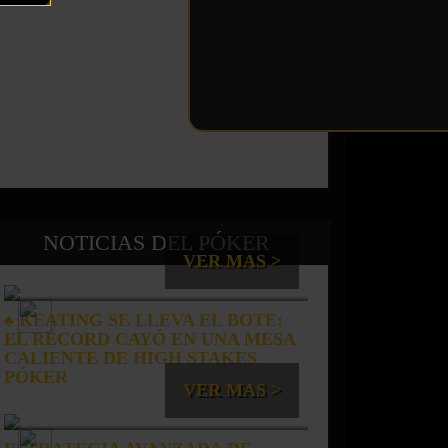
NOTICIAS DEL PÓKER
VER MAS >
♠️ KEATING SE LLEVA EL BOTE:
EL RÉCORD CAYÓ EN UNA MESA
CALIENTE DE HIGH STAKES
PÓKER
VER MAS >