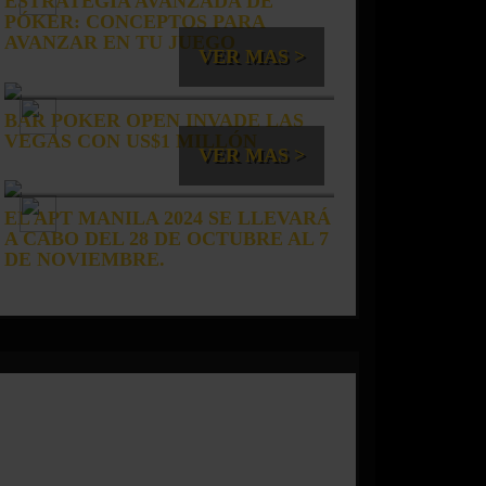
ESTRATEGIA AVANZADA DE
PÓKER: CONCEPTOS PARA
AVANZAR EN TU JUEGO
VER MAS >
BAR POKER OPEN INVADE LAS
VEGAS CON US$1 MILLÓN
VER MAS >
EL APT MANILA 2024 SE LLEVARÁ
A CABO DEL 28 DE OCTUBRE AL 7
DE NOVIEMBRE.