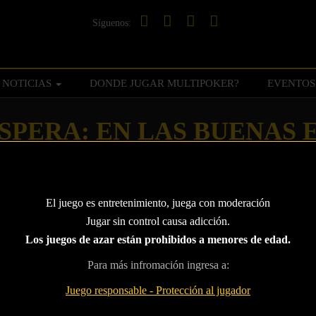
Síguenos:
NOTICIAS
DONDE JUGAR MULTIPOKER?
EVENTOS
SPERA: EN LAS BUENAS E
S
El juego es entretenimiento, juega con moderación
Jugar sin control causa adicción.
Los juegos de azar están prohibidos a menores de edad.
Para más infromación ingresa a:
RA: EN LAS BUENAS
Juego responsable - Protección al jugador
S TE QUEDAS