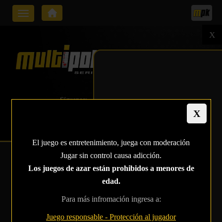
Toggle
navigation
X
Síguenos:
El juego es entretenimiento, juega con moderación
Jugar sin control causa adicción.
MULTIPOKER PAGA $
Los juegos de azar están prohibidos a menores de
14´848,000.OO Y
edad.
COMPLETA 218MIL
Para más infromación ingresa a:
Juego responsable - Protección al jugador