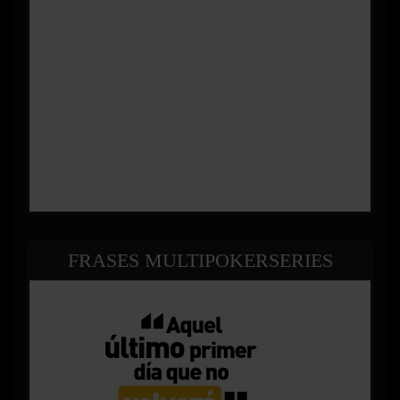
FRASES MULTIPOKERSERIES