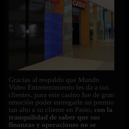
Gracias al respaldo que Mundo
Video Entretenimiento les da a sus
clientes, para este casino fue de gran
emoción poder entregarle un premio
tan alto a su cliente en Pasto,
con la
tranquilidad de saber que sus
finanzas y operaciones no se