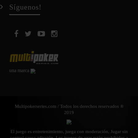
Síguenos!
una marca
Multipokerseries.com / Todos los derechos reservados ®
2019
El juego es entretenimiento, juega con moderación, Jugar sin
control causa adicción, Los juegos de azar están prohibidos a