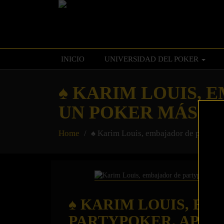
INICIO
UNIVERSIDAD DEL POKER
♠️ KARIM LOUIS,
UN POKER MÁS VE
Home
♠️ Karim Louis, embajador de partypok
♠️ KARIM LOUIS, E
PARTYPOKER, APUE