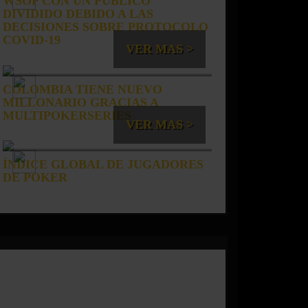
WSOP CON UN PÚBLICO
DIVIDIDO DEBIDO A LAS
DECISIONES SOBRE PROTOCOLO
COVID-19
VER MAS >
COLOMBIA TIENE NUEVO
MILLONARIO GRACIAS A
MULTIPOKERSERIES
VER MAS >
ÍNDICE GLOBAL DE JUGADORES
DE POKER