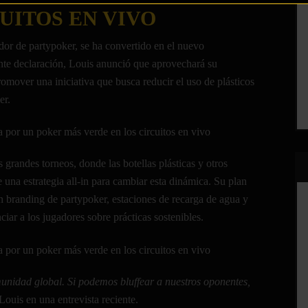
UITOS EN VIVO
or de partypoker, se ha convertido en el nuevo
nte declaración, Louis anunció que aprovechará su
omover una iniciativa que busca reducir el uso de plásticos
r.​
grandes torneos, donde las botellas plásticas y otros
una estrategia all-in para cambiar esta dinámica. Su plan
con branding de partypoker, estaciones de recarga de agua y
iar a los jugadores sobre prácticas sostenibles.​
munidad global. Si podemos bluffear a nuestros oponentes,
uis en una entrevista reciente.​