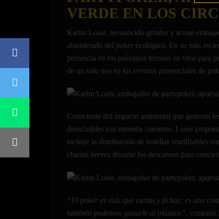
VERDE EN LOS CIRC
Karim Louis, reconocido grinder y actual embajad
abanderado del poker ecológico. En su más recie
presencia en los próximos torneos en vivo para pr
de un solo uso en los eventos presenciales de poke
Consciente del impacto ambiental que generan los 
desechables son moneda corriente, Louis propone 
incluye la distribución de botellas reutilizables 
charlas breves durante los descansos para concienc
“El poker es más que cartas y fichas; es una co
también podemos ganarle al plástico”,
comentó Lo