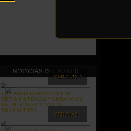
NOTICIAS DEL PÓKER
VER MAS >
LAS WSOP EUROPE 2026 SE
MUDAN A PRAGA Y ARRANCAN
EN PRIMAVERA CON 15
BRAZALETES
VER MAS >