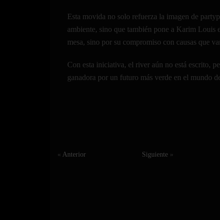
Esta movida no solo refuerza la imagen de part
ambiente, sino que también pone a Karim Louis en 
mesa, sino por su compromiso con causas que van 
Con esta iniciativa, el river aún no está escrito
ganadora por un futuro más verde en el mundo de
«
Anterior
Siguiente
»