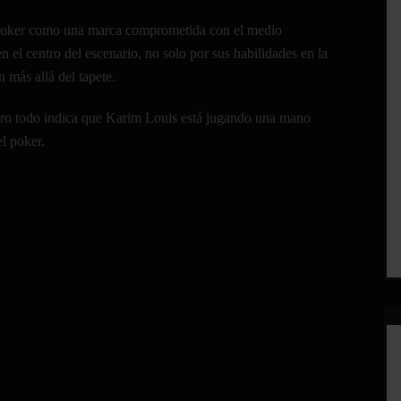
ypoker como una marca comprometida con el medio
el centro del escenario, no solo por sus habilidades en la
más allá del tapete.​
, pero todo indica que Karim Louis está jugando una mano
l poker.