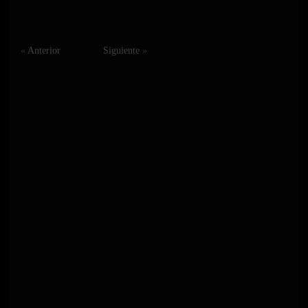
«
Anterior
Siguiente
»