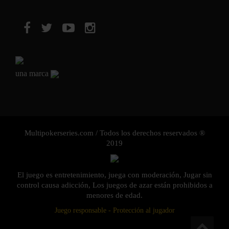
una marca
Multipokerseries.com / Todos los derechos reservados ®
2019
El juego es entretenimiento, juega con moderación, Jugar sin
control causa adicción, Los juegos de azar están prohibidos a
menores de edad.
Juego responsable - Protección al jugador