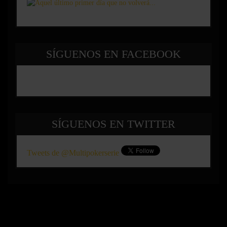
SÍGUENOS EN FACEBOOK
SÍGUENOS EN TWITTER
Tweets de @Multipokerserie