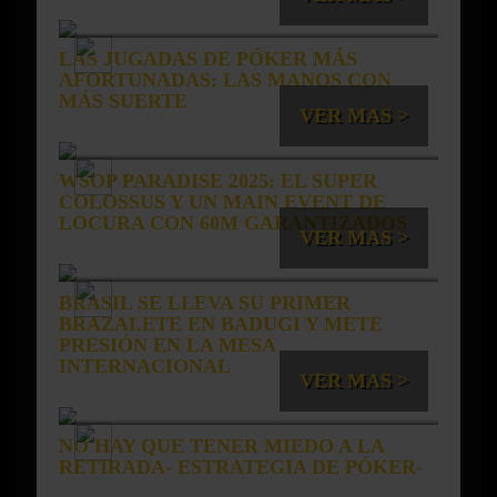
LAS JUGADAS DE PÓKER MÁS
AFORTUNADAS: LAS MANOS CON
MÁS SUERTE
VER MAS >
WSOP PARADISE 2025: EL SUPER
COLOSSUS Y UN MAIN EVENT DE
LOCURA CON 60M GARANTIZADOS
VER MAS >
BRASIL SE LLEVA SU PRIMER
BRAZALETE EN BADUGI Y METE
PRESIÓN EN LA MESA
INTERNACIONAL
VER MAS >
NO HAY QUE TENER MIEDO A LA
RETIRADA- ESTRATEGIA DE PÓKER-