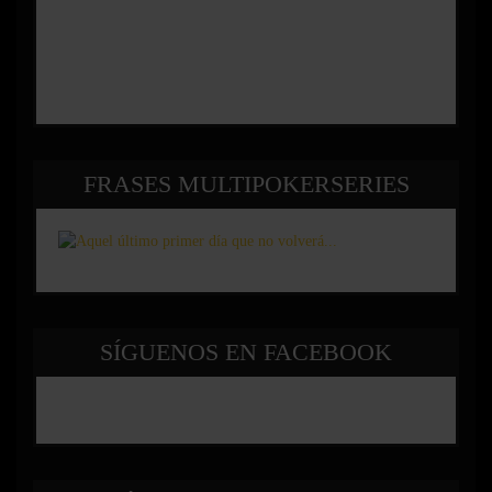
FRASES MULTIPOKERSERIES
SÍGUENOS EN FACEBOOK