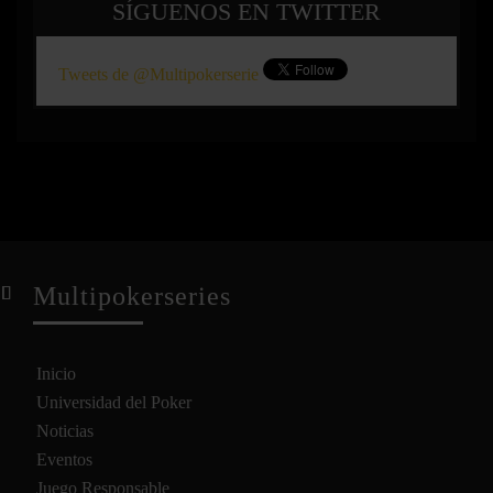
SÍGUENOS EN TWITTER
Tweets de @Multipokerserie
Multipokerseries
Inicio
Universidad del Poker
Noticias
Eventos
Juego Responsable