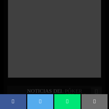
NOTICIAS DEL PÓKER
VER MAS >