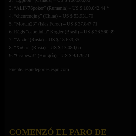
2. “Egption” (Canadá) – US $ 100.000,00 *
3. “ALIN76poker” (Rumania) – US $ 100.042,44 *
4. “chenrenqing” (China) – US $ 53.931,70
5. “Mortan23″ (Islas Feroe) – US $ 37.847,71
6. Régis “capotinha” Kogler (Brasil) – US $ 26.560,39
7. “Wizir” (Rusia) – US $ 18.639,35
8. “XnGo” (Rusia) – US $ 13.080,65
9. “Csabesz3″ (Hungría) – US $ 9.179,71
Fuente: espndeportes.espn.com
COMENZÓ EL PARO DE