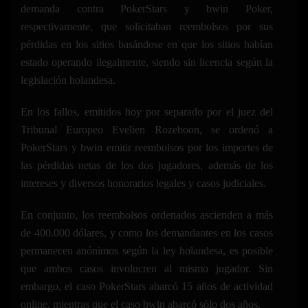
demanda contra PokerStars y bwin Poker,
respectivamente, que solicitaban reembolsos por sus
pérdidas en los sitios basándose en que los sitios habían
estado operando ilegalmente, siendo sin licencia según la
legislación holandesa.
En los fallos, emitidos hoy por separado por el juez del
Tribunal Europeo Evelien Rozeboon, se ordenó a
PokerStars y bwin emitir reembolsos por los importes de
las pérdidas netas de los dos jugadores, además de los
intereses y diversos honorarios legales y casos judiciales.
En conjunto, los reembolsos ordenados ascienden a más
de 400.000 dólares, y como los demandantes en los casos
permanecen anónimos según la ley holandesa, es posible
que ambos casos involucren al mismo jugador. Sin
embargo, el caso PokerStars abarcó 15 años de actividad
online, mientras que el caso bwin abarcó sólo dos años.