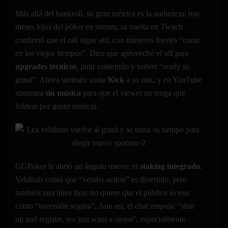
Más allá del bankroll, su gran métrica es la audiencia: tras
meses lejos del póker en stream, su vuelta en Twitch
confirmó que el rail sigue ahí, con números fuertes “como
en los viejos tiempos”. Dice que aprovechó el off para
upgrades técnicos
, pulir contenido y volver “ready to
grind”. Ahora también suma
Kick
a su mix, y en YouTube
streamea
sin música
para que el viewer no tenga que
foldear por gusto musical.
GGPoker le abrió un ángulo nuevo: el
staking integrado
.
Veldhuis contó que “vender action” es divertido, pero
también una línea fina: no quiere que el público lo vea
como “inversión segura”. Aun así, el chat empuja: “shut
up and register, we just want a sweat”, especialmente