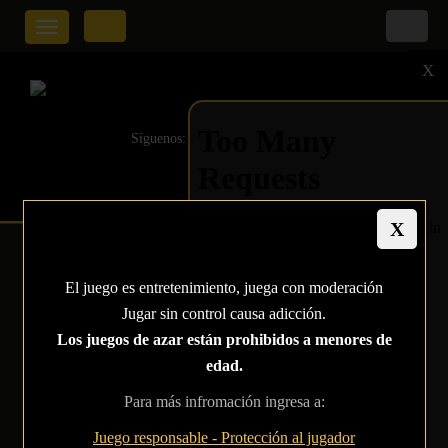
Toggle
navigation
X
Síguenos:
POKERSTARS
El juego es entretenimiento, juega con moderación
REFUERZA SU
Jugar sin control causa adicción.
ESTRATEGIA DE
Los juegos de azar están prohibidos a menores de
edad.
PROXIMIDAD CON
Para más infromación ingresa a:
DAVID LAPPIN COMO
Juego responsable - Protección al jugador