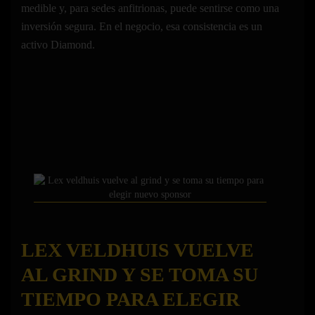
medible y, para sedes anfitrionas, puede sentirse como una
inversión segura. En el negocio, esa consistencia es un
activo Diamond.
LEX VELDHUIS VUELVE
AL GRIND Y SE TOMA SU
TIEMPO PARA ELEGIR