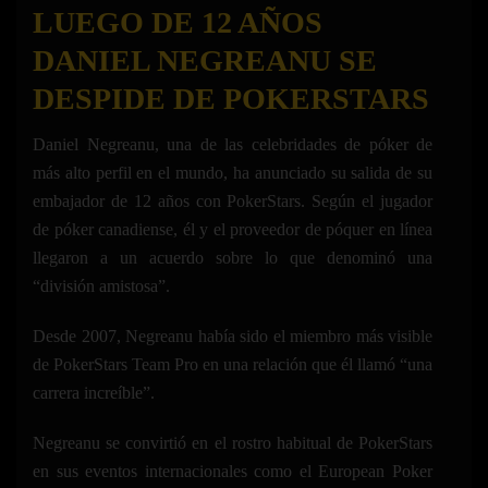
LUEGO DE 12 AÑOS
DANIEL NEGREANU SE
DESPIDE DE POKERSTARS
Daniel Negreanu, una de las celebridades de póker de
más alto perfil en el mundo, ha anunciado su salida de su
embajador de 12 años con PokerStars. Según el jugador
de póker canadiense, él y el proveedor de póquer en línea
llegaron a un acuerdo sobre lo que denominó una
“división amistosa”.
Desde 2007, Negreanu había sido el miembro más visible
de PokerStars Team Pro en una relación que él llamó “una
carrera increíble”.
Negreanu se convirtió en el rostro habitual de PokerStars
en sus eventos internacionales como el European Poker