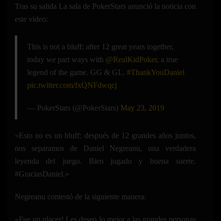
Tras su salida La sala de PokerStars anunció la noticia con
este video:
This is not a bluff: after 12 great years together,
today we part ways with
@RealKidPoker
, a true
legend of the game. GG & GL.
#ThankYouDaniel
pic.twitter.com/fxQNFdwqcj
— PokerStars (@PokerStars)
May 23, 2019
«Esto no es un bluff: después de 12 grandes años juntos,
nos separamos de Daniel Negreanu, una verdadera
leyenda del juego. Bien jugado y buena suerte.
#GraciasDaniel.»
Negreanu contestó de la siguiente manera:
«Fue un placer! Les deseo lo mejor a las grandes personas