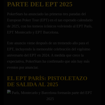
PARTE DEL EPT 2025
PokerStars ha anunciado las primeras tres paradas del
European Poker Tour (EPT) en el tan esperado calendario
de 2025, con los torneos icónicos volviendo al EPT París,
EPT Montecarlo y EPT Barcelona.
Este anuncio viene después de un tremendo año para el
EPT, incluyendo la memorable celebración del vigésimo
aniversario del EPT en 2024. A medida que crece la
expectativa, PokerStars ha confirmado que aún hay más
eventos por anunciar.
EL EPT PARÍS: PISTOLETAZO
DE SALIDA AL 2025