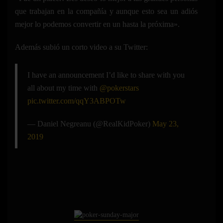
que trabajan en la compañía y aunque esto sea un adiós
mejor lo podemos convertir en un hasta la próxima».
Además subió un corto video a su Twitter:
I have an announcement I’d like to share with you
all about my time with
@pokerstars
pic.twitter.com/qqY3ABPOTw
— Daniel Negreanu (@RealKidPoker)
May 23,
2019